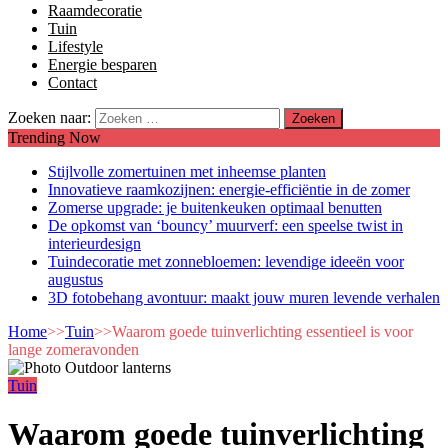
Raamdecoratie
Tuin
Lifestyle
Energie besparen
Contact
Zoeken naar:
Trending Now
Stijlvolle zomertuinen met inheemse planten
Innovatieve raamkozijnen: energie-efficiëntie in de zomer
Zomerse upgrade: je buitenkeuken optimaal benutten
De opkomst van ‘bouncy’ muurverf: een speelse twist in
interieurdesign
Tuindecoratie met zonnebloemen: levendige ideeën voor
augustus
3D fotobehang avontuur: maakt jouw muren levende verhalen
Home
>>
Tuin
>>
Waarom goede tuinverlichting essentieel is voor
lange zomeravonden
Tuin
Waarom goede tuinverlichting