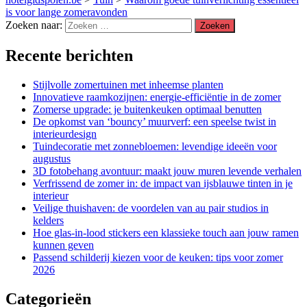
is voor lange zomeravonden
Zoeken naar:
Recente berichten
Stijlvolle zomertuinen met inheemse planten
Innovatieve raamkozijnen: energie-efficiëntie in de zomer
Zomerse upgrade: je buitenkeuken optimaal benutten
De opkomst van ‘bouncy’ muurverf: een speelse twist in
interieurdesign
Tuindecoratie met zonnebloemen: levendige ideeën voor
augustus
3D fotobehang avontuur: maakt jouw muren levende verhalen
Verfrissend de zomer in: de impact van ijsblauwe tinten in je
interieur
Veilige thuishaven: de voordelen van au pair studios in
kelders
Hoe glas-in-lood stickers een klassieke touch aan jouw ramen
kunnen geven
Passend schilderij kiezen voor de keuken: tips voor zomer
2026
Categorieën