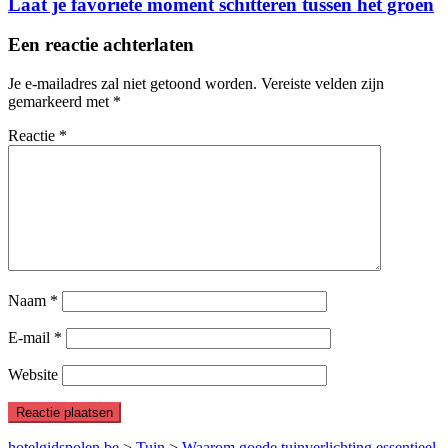
Laat je favoriete moment schitteren tussen het groen
Een reactie achterlaten
Je e-mailadres zal niet getoond worden.
Vereiste velden zijn
gemarkeerd met
*
Reactie
*
Naam
*
E-mail
*
Website
hotelgidspolen.be
>
Tuin
>
Waarom goede tuinverlichting essentieel