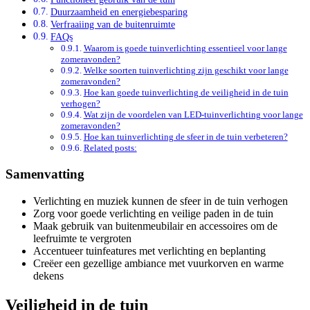
Duurzaamheid en energiebesparing
Verfraaiing van de buitenruimte
FAQs
Waarom is goede tuinverlichting essentieel voor lange
zomeravonden?
Welke soorten tuinverlichting zijn geschikt voor lange
zomeravonden?
Hoe kan goede tuinverlichting de veiligheid in de tuin
verhogen?
Wat zijn de voordelen van LED-tuinverlichting voor lange
zomeravonden?
Hoe kan tuinverlichting de sfeer in de tuin verbeteren?
Related posts:
Samenvatting
Verlichting en muziek kunnen de sfeer in de tuin verhogen
Zorg voor goede verlichting en veilige paden in de tuin
Maak gebruik van buitenmeubilair en accessoires om de
leefruimte te vergroten
Accentueer tuinfeatures met verlichting en beplanting
Creëer een gezellige ambiance met vuurkorven en warme
dekens
Veiligheid in de tuin