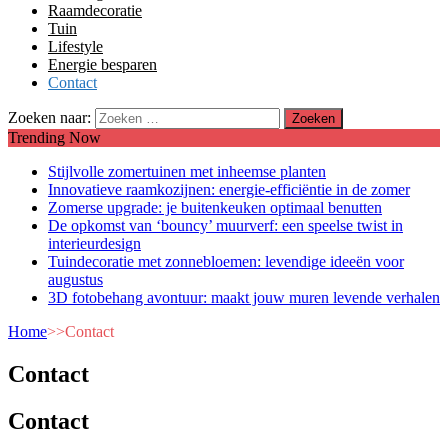
Raamdecoratie
Tuin
Lifestyle
Energie besparen
Contact
Zoeken naar:
Trending Now
Stijlvolle zomertuinen met inheemse planten
Innovatieve raamkozijnen: energie-efficiëntie in de zomer
Zomerse upgrade: je buitenkeuken optimaal benutten
De opkomst van ‘bouncy’ muurverf: een speelse twist in
interieurdesign
Tuindecoratie met zonnebloemen: levendige ideeën voor
augustus
3D fotobehang avontuur: maakt jouw muren levende verhalen
Home
>>
Contact
Contact
Contact