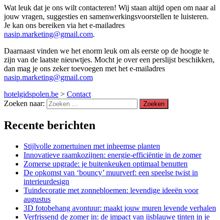
Wat leuk dat je ons wilt contacteren! Wij staan altijd open om naar al
jouw vragen, suggesties en samenwerkingsvoorstellen te luisteren.
Je kan ons bereiken via het e-mailadres
nasip.marketing@gmail.com
.
Daarnaast vinden we het enorm leuk om als eerste op de hoogte te
zijn van de laatste nieuwtjes. Mocht je over een perslijst beschikken,
dan mag je ons zeker toevoegen met het e-mailadres
nasip.marketing@gmail.com
hotelgidspolen.be
>
Contact
Zoeken naar:
Recente berichten
Stijlvolle zomertuinen met inheemse planten
Innovatieve raamkozijnen: energie-efficiëntie in de zomer
Zomerse upgrade: je buitenkeuken optimaal benutten
De opkomst van ‘bouncy’ muurverf: een speelse twist in
interieurdesign
Tuindecoratie met zonnebloemen: levendige ideeën voor
augustus
3D fotobehang avontuur: maakt jouw muren levende verhalen
Verfrissend de zomer in: de impact van ijsblauwe tinten in je