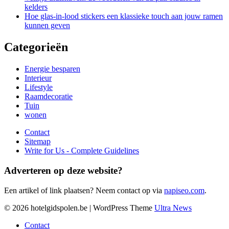
kelders
Hoe glas-in-lood stickers een klassieke touch aan jouw ramen
kunnen geven
Categorieën
Energie besparen
Interieur
Lifestyle
Raamdecoratie
Tuin
wonen
Contact
Sitemap
Write for Us - Complete Guidelines
Adverteren op deze website?
Een artikel of link plaatsen? Neem contact op via
napiseo.com
.
© 2026 hotelgidspolen.be | WordPress Theme
Ultra News
Contact