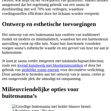
zweten, wat helpt bij het verwijderen van gifstoffen. Studies hebben
aangetoond dat het regelmatig gebruik van een sauna de
doorbloeding met wel 70% kan verhogen, waardoor
voedingsstoffen efficiënter door het lichaam worden verspreid.
Ontwerp en esthetische toevoegingen
Het ontwerp van een buitensauna kan variëren van traditioneel
rustiek tot modern en minimalistisch, waardoor het een harmonieuze
aanvulling vormt op elke tuin. Naast hun functionele voordelen
voegen sauna’s esthetische waarde en een gevoel van luxe toe aan je
buitenruimte.
Je kunt je sauna verder integreren met tuinlandschapsarchitectuur,
zoals een
levend kunstwerk met bloemenmozaïeken
of door het
gebruik van
stedelijke zonne-energie
voor decoratieve verlichting.
Door aandacht te besteden aan het ontwerp van je sauna, creëer je
een rustgevende plek die uitnodigt tot ontspanning.
Milieuvriendelijke opties voor
buitensauna’s
Afbeelding: petig / Pixabay