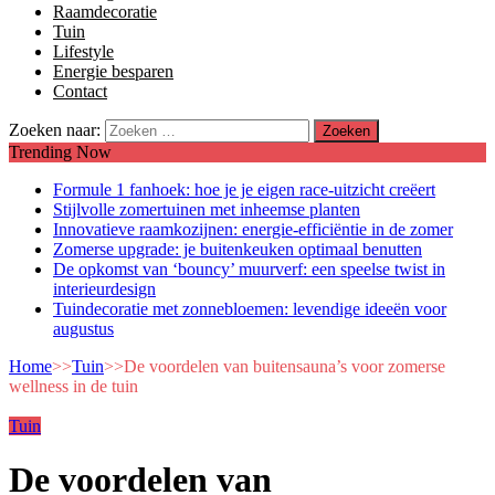
Raamdecoratie
Tuin
Lifestyle
Energie besparen
Contact
Zoeken naar:
Trending Now
Formule 1 fanhoek: hoe je je eigen race-uitzicht creëert
Stijlvolle zomertuinen met inheemse planten
Innovatieve raamkozijnen: energie-efficiëntie in de zomer
Zomerse upgrade: je buitenkeuken optimaal benutten
De opkomst van ‘bouncy’ muurverf: een speelse twist in
interieurdesign
Tuindecoratie met zonnebloemen: levendige ideeën voor
augustus
Home
>>
Tuin
>>
De voordelen van buitensauna’s voor zomerse
wellness in de tuin
Tuin
De voordelen van