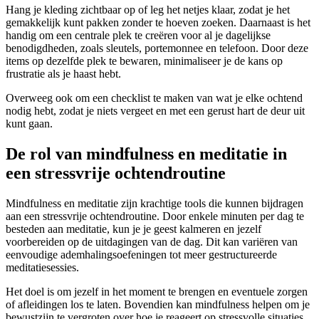
Hang je kleding zichtbaar op of leg het netjes klaar, zodat je het
gemakkelijk kunt pakken zonder te hoeven zoeken. Daarnaast is het
handig om een centrale plek te creëren voor al je dagelijkse
benodigdheden, zoals sleutels, portemonnee en telefoon. Door deze
items op dezelfde plek te bewaren, minimaliseer je de kans op
frustratie als je haast hebt.
Overweeg ook om een checklist te maken van wat je elke ochtend
nodig hebt, zodat je niets vergeet en met een gerust hart de deur uit
kunt gaan.
De rol van mindfulness en meditatie in
een stressvrije ochtendroutine
Mindfulness en meditatie zijn krachtige tools die kunnen bijdragen
aan een stressvrije ochtendroutine. Door enkele minuten per dag te
besteden aan meditatie, kun je je geest kalmeren en jezelf
voorbereiden op de uitdagingen van de dag. Dit kan variëren van
eenvoudige ademhalingsoefeningen tot meer gestructureerde
meditatiesessies.
Het doel is om jezelf in het moment te brengen en eventuele zorgen
of afleidingen los te laten. Bovendien kan mindfulness helpen om je
bewustzijn te vergroten over hoe je reageert op stressvolle situaties