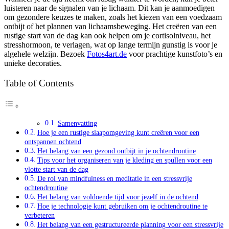
luisteren naar de signalen van je lichaam. Dit kan je aanmoedigen
om gezondere keuzes te maken, zoals het kiezen van een voedzaam
ontbijt of het plannen van lichaamsbeweging. Het creëren van een
rustige start van de dag kan ook helpen om je cortisolniveau, het
stresshormoon, te verlagen, wat op lange termijn gunstig is voor je
algehele welzijn. Bezoek
Fotos4art.de
voor prachtige kunstfoto’s en
unieke decoraties.
Table of Contents
Samenvatting
Hoe je een rustige slaapomgeving kunt creëren voor een
ontspannen ochtend
Het belang van een gezond ontbijt in je ochtendroutine
Tips voor het organiseren van je kleding en spullen voor een
vlotte start van de dag
De rol van mindfulness en meditatie in een stressvrije
ochtendroutine
Het belang van voldoende tijd voor jezelf in de ochtend
Hoe je technologie kunt gebruiken om je ochtendroutine te
verbeteren
Het belang van een gestructureerde planning voor een stressvrije