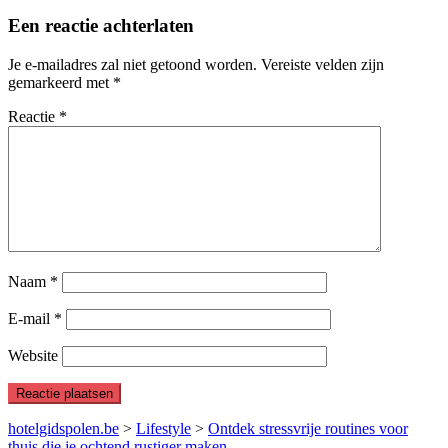
Een reactie achterlaten
Je e-mailadres zal niet getoond worden.
Vereiste velden zijn
gemarkeerd met
*
Reactie
*
Naam
*
E-mail
*
Website
hotelgidspolen.be
>
Lifestyle
>
Ontdek stressvrije routines voor
thuis die je ochtend rustiger maken