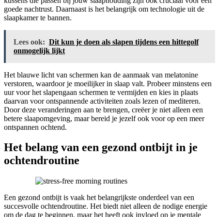
kussens die passen bij jouw slaaphouding zijn ook cruciaal voor een
goede nachtrust. Daarnaast is het belangrijk om technologie uit de
slaapkamer te bannen.
Lees ook:
Dit kun je doen als slapen tijdens een hittegolf
onmogelijk lijkt
Het blauwe licht van schermen kan de aanmaak van melatonine
verstoren, waardoor je moeilijker in slaap valt. Probeer minstens een
uur voor het slapengaan schermen te vermijden en kies in plaats
daarvan voor ontspannende activiteiten zoals lezen of mediteren.
Door deze veranderingen aan te brengen, creëer je niet alleen een
betere slaapomgeving, maar bereid je jezelf ook voor op een meer
ontspannen ochtend.
Het belang van een gezond ontbijt in je
ochtendroutine
Een gezond ontbijt is vaak het belangrijkste onderdeel van een
succesvolle ochtendroutine. Het biedt niet alleen de nodige energie
om de dag te beginnen, maar het heeft ook invloed op je mentale