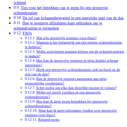
ochtend
Tips voor het betrekken van je gezin bij een stressvrije
ochtendroutine
De rol van lichaamsbeweging in een energieke start van de dag
Hoe je positieve affirmaties kunt gebruiken om je
ochtendroutine te versterken
FAQs
Wat zijn stressvrije routines voor thuis?
Waarom is het belangrijk om een rustige ochtendroutine
te hebben?
Welke activiteiten kunnen helpen om de ochtend rustiger
te maken?
Hoe kan ik stressvrije routines in mijn drukke schema
integreren?
Heeft een stressvrije ochtendroutine ook invloed op de
rest van de dag?
Kan ik stressvrije routines aanpassen aan mijn
persoonlijke voorkeuren?
Is het nodig om elke dag dezelfde routine te volgen?
Welke rol speelt voeding in een stressvrije
ochtendroutine?
Hoe kan ik mijn gezin betrekken bij stressvrije
ochtendroutines?
Waar kan ik meer informatie vinden over stressvrije
routines voor thuis?
Related posts: