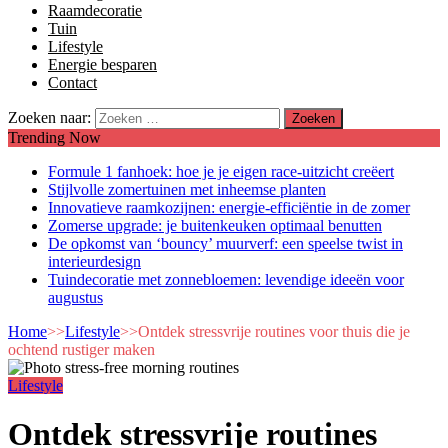
Raamdecoratie
Tuin
Lifestyle
Energie besparen
Contact
Zoeken naar:
Trending Now
Formule 1 fanhoek: hoe je je eigen race-uitzicht creëert
Stijlvolle zomertuinen met inheemse planten
Innovatieve raamkozijnen: energie-efficiëntie in de zomer
Zomerse upgrade: je buitenkeuken optimaal benutten
De opkomst van ‘bouncy’ muurverf: een speelse twist in
interieurdesign
Tuindecoratie met zonnebloemen: levendige ideeën voor
augustus
Home
>>
Lifestyle
>>
Ontdek stressvrije routines voor thuis die je
ochtend rustiger maken
Lifestyle
Ontdek stressvrije routines