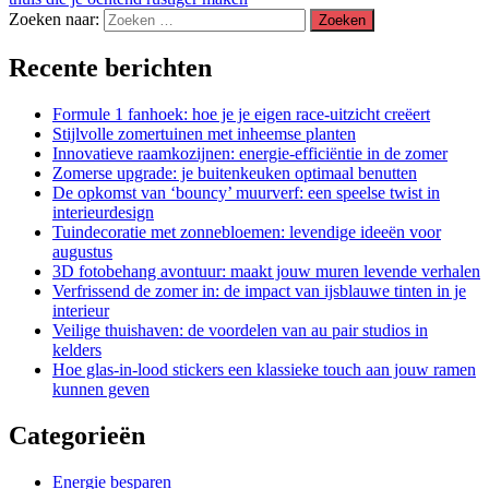
Zoeken naar:
Recente berichten
Formule 1 fanhoek: hoe je je eigen race-uitzicht creëert
Stijlvolle zomertuinen met inheemse planten
Innovatieve raamkozijnen: energie-efficiëntie in de zomer
Zomerse upgrade: je buitenkeuken optimaal benutten
De opkomst van ‘bouncy’ muurverf: een speelse twist in
interieurdesign
Tuindecoratie met zonnebloemen: levendige ideeën voor
augustus
3D fotobehang avontuur: maakt jouw muren levende verhalen
Verfrissend de zomer in: de impact van ijsblauwe tinten in je
interieur
Veilige thuishaven: de voordelen van au pair studios in
kelders
Hoe glas-in-lood stickers een klassieke touch aan jouw ramen
kunnen geven
Categorieën
Energie besparen