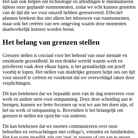
Het kan ook helpen om technologie en afleidingen te minimaliseren
tijdens onze geplande rustmomenten, zodat we echt kunnen genieten
van de tijd die we voor onszelf hebben gereserveerd. Effectief
plannen betekent dus niet alleen het inbouwen van rustmomenten,
maar ook het creëren van een omgeving waarin deze momenten
daadwerkelijk kunnen worden benut.
Het belang van grenzen stellen
Grenzen stellen is cruciaal voor het behoud van onze mentale en
emotionele gezondheid. In een drukke wereld waarin werk en
privéleven vaak door elkaar lopen, is het gemakkelijk om jezelf
voorbij te lopen. Het stellen van duidelijke grenzen helpt ons om tijd
voor onszelf te creëren en voorkomt dat we overweldigd raken door
verplichtingen.
Dit kan betekenen dat we bepaalde uren van de dag reserveren voor
werk en andere uren voor ontspanning. Door deze scheiding aan te
brengen, kunnen we beter focussen op wat we aan het doen zijn, of
het nu werk of ontspanning is. Bovendien is het belangrijk om
grenzen te stellen ten opzichte van anderen.
Dit kan betekenen dat we moeten communiceren over onze
behoeften en verwachtingen met collega’s, vrienden en familieleden.
Het kan soms moeilijk zijn om ‘nee’ te zeggen of om aan te geven