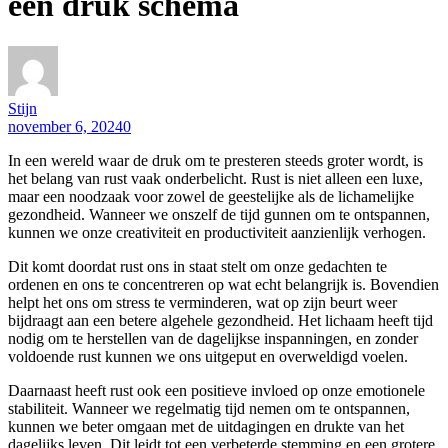
een druk schema
Stijn
november 6, 2024
0
In een wereld waar de druk om te presteren steeds groter wordt, is
het belang van rust vaak onderbelicht. Rust is niet alleen een luxe,
maar een noodzaak voor zowel de geestelijke als de lichamelijke
gezondheid. Wanneer we onszelf de tijd gunnen om te ontspannen,
kunnen we onze creativiteit en productiviteit aanzienlijk verhogen.
Dit komt doordat rust ons in staat stelt om onze gedachten te
ordenen en ons te concentreren op wat echt belangrijk is. Bovendien
helpt het ons om stress te verminderen, wat op zijn beurt weer
bijdraagt aan een betere algehele gezondheid. Het lichaam heeft tijd
nodig om te herstellen van de dagelijkse inspanningen, en zonder
voldoende rust kunnen we ons uitgeput en overweldigd voelen.
Daarnaast heeft rust ook een positieve invloed op onze emotionele
stabiliteit. Wanneer we regelmatig tijd nemen om te ontspannen,
kunnen we beter omgaan met de uitdagingen en drukte van het
dagelijks leven. Dit leidt tot een verbeterde stemming en een grotere