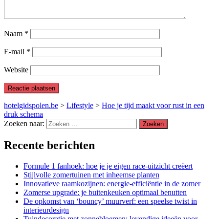
Naam
*
E-mail
*
Website
hotelgidspolen.be
>
Lifestyle
>
Hoe je tijd maakt voor rust in een
druk schema
Zoeken naar:
Recente berichten
Formule 1 fanhoek: hoe je je eigen race-uitzicht creëert
Stijlvolle zomertuinen met inheemse planten
Innovatieve raamkozijnen: energie-efficiëntie in de zomer
Zomerse upgrade: je buitenkeuken optimaal benutten
De opkomst van ‘bouncy’ muurverf: een speelse twist in
interieurdesign
Tuindecoratie met zonnebloemen: levendige ideeën voor