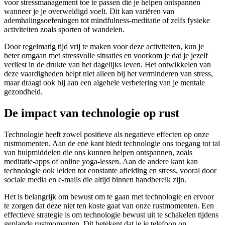
voor stressmanagement toe te passen die je helpen ontspannen
wanneer je je overweldigd voelt. Dit kan variëren van
ademhalingsoefeningen tot mindfulness-meditatie of zelfs fysieke
activiteiten zoals sporten of wandelen.
Door regelmatig tijd vrij te maken voor deze activiteiten, kun je
beter omgaan met stressvolle situaties en voorkom je dat je jezelf
verliest in de drukte van het dagelijks leven. Het ontwikkelen van
deze vaardigheden helpt niet alleen bij het verminderen van stress,
maar draagt ook bij aan een algehele verbetering van je mentale
gezondheid.
De impact van technologie op rust
Technologie heeft zowel positieve als negatieve effecten op onze
rustmomenten. Aan de ene kant biedt technologie ons toegang tot tal
van hulpmiddelen die ons kunnen helpen ontspannen, zoals
meditatie-apps of online yoga-lessen. Aan de andere kant kan
technologie ook leiden tot constante afleiding en stress, vooral door
sociale media en e-mails die altijd binnen handbereik zijn.
Het is belangrijk om bewust om te gaan met technologie en ervoor
te zorgen dat deze niet ten koste gaat van onze rustmomenten. Een
effectieve strategie is om technologie bewust uit te schakelen tijdens
geplande rustmomenten. Dit betekent dat je je telefoon op