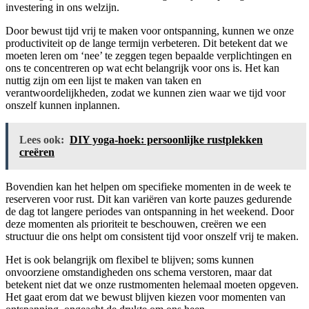
investering in ons welzijn.
Door bewust tijd vrij te maken voor ontspanning, kunnen we onze
productiviteit op de lange termijn verbeteren. Dit betekent dat we
moeten leren om ‘nee’ te zeggen tegen bepaalde verplichtingen en
ons te concentreren op wat echt belangrijk voor ons is. Het kan
nuttig zijn om een lijst te maken van taken en
verantwoordelijkheden, zodat we kunnen zien waar we tijd voor
onszelf kunnen inplannen.
Lees ook:
DIY yoga-hoek: persoonlijke rustplekken
creëren
Bovendien kan het helpen om specifieke momenten in de week te
reserveren voor rust. Dit kan variëren van korte pauzes gedurende
de dag tot langere periodes van ontspanning in het weekend. Door
deze momenten als prioriteit te beschouwen, creëren we een
structuur die ons helpt om consistent tijd voor onszelf vrij te maken.
Het is ook belangrijk om flexibel te blijven; soms kunnen
onvoorziene omstandigheden ons schema verstoren, maar dat
betekent niet dat we onze rustmomenten helemaal moeten opgeven.
Het gaat erom dat we bewust blijven kiezen voor momenten van