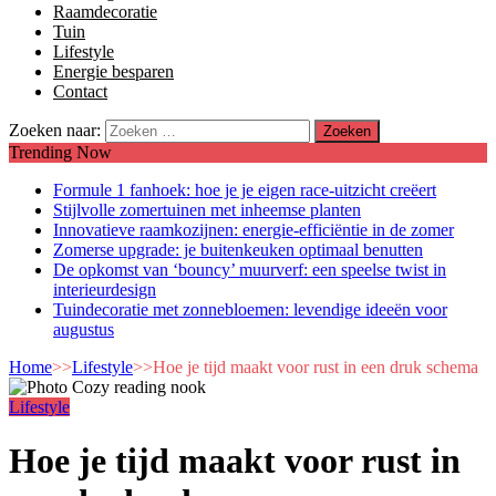
Raamdecoratie
Tuin
Lifestyle
Energie besparen
Contact
Zoeken naar:
Trending Now
Formule 1 fanhoek: hoe je je eigen race-uitzicht creëert
Stijlvolle zomertuinen met inheemse planten
Innovatieve raamkozijnen: energie-efficiëntie in de zomer
Zomerse upgrade: je buitenkeuken optimaal benutten
De opkomst van ‘bouncy’ muurverf: een speelse twist in
interieurdesign
Tuindecoratie met zonnebloemen: levendige ideeën voor
augustus
Home
>>
Lifestyle
>>
Hoe je tijd maakt voor rust in een druk schema
Lifestyle
Hoe je tijd maakt voor rust in