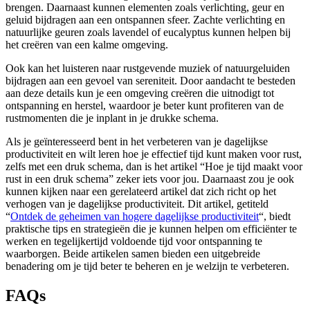
brengen. Daarnaast kunnen elementen zoals verlichting, geur en
geluid bijdragen aan een ontspannen sfeer. Zachte verlichting en
natuurlijke geuren zoals lavendel of eucalyptus kunnen helpen bij
het creëren van een kalme omgeving.
Ook kan het luisteren naar rustgevende muziek of natuurgeluiden
bijdragen aan een gevoel van sereniteit. Door aandacht te besteden
aan deze details kun je een omgeving creëren die uitnodigt tot
ontspanning en herstel, waardoor je beter kunt profiteren van de
rustmomenten die je inplant in je drukke schema.
Als je geïnteresseerd bent in het verbeteren van je dagelijkse
productiviteit en wilt leren hoe je effectief tijd kunt maken voor rust,
zelfs met een druk schema, dan is het artikel “Hoe je tijd maakt voor
rust in een druk schema” zeker iets voor jou. Daarnaast zou je ook
kunnen kijken naar een gerelateerd artikel dat zich richt op het
verhogen van je dagelijkse productiviteit. Dit artikel, getiteld
“
Ontdek de geheimen van hogere dagelijkse productiviteit
“, biedt
praktische tips en strategieën die je kunnen helpen om efficiënter te
werken en tegelijkertijd voldoende tijd voor ontspanning te
waarborgen. Beide artikelen samen bieden een uitgebreide
benadering om je tijd beter te beheren en je welzijn te verbeteren.
FAQs