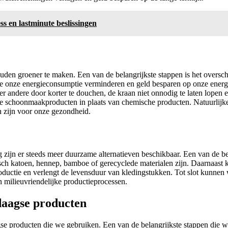
s en lastminute beslissingen
den groener te maken. Een van de belangrijkste stappen is het oversch
e onze energieconsumptie verminderen en geld besparen op onze ener
 andere door korter te douchen, de kraan niet onnodig te laten lopen 
ke schoonmaakproducten in plaats van chemische producten. Natuurlijk
n zijn voor onze gezondheid.
g zijn er steeds meer duurzame alternatieven beschikbaar. Een van de 
isch katoen, hennep, bamboe of gerecyclede materialen zijn. Daarnaa
productie en verlengt de levensduur van kledingstukken. Tot slot kun
n milieuvriendelijke productieprocessen.
edaagse producten
aagse producten die we gebruiken. Een van de belangrijkste stappen die