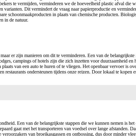
bekers te vermijden, verminderen we de hoeveelheid plastic afval die
en varianten. Dit vermindert de vraag naar papierproductie en verminder
are schoonmaakproducten in plaats van chemische producten. Biologisc
n in de natuur.
 maar er zijn manieren om dit te verminderen. Een van de belangrijkst
odges, campings of hotels zijn die zich inzetten voor duurzaamheid en 
aats van een auto te huren of te vliegen. Het openbaar vervoer is ove
en restaurants ondersteunen tijdens onze reizen. Door lokaal te kopen e
ondheid. Een van de belangrijkste stappen die we kunnen nemen is het
epaard gaat met het transporteren van voedsel over lange afstanden. 
te veroorzakers van broeikasgassen en ontbossing, dus door minder vle