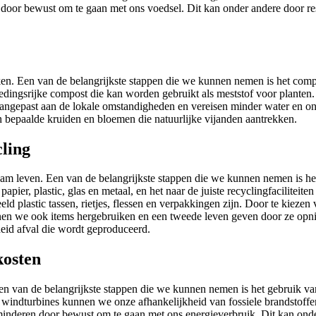
door bewust om te gaan met ons voedsel. Dit kan onder andere door res
ken. Een van de belangrijkste stappen die we kunnen nemen is het comp
voedingsrijke compost die kan worden gebruikt als meststof voor plante
 aangepast aan de lokale omstandigheden en vereisen minder water en o
n bepaalde kruiden en bloemen die natuurlijke vijanden aantrekken.
cling
am leven. Een van de belangrijkste stappen die we kunnen nemen is het 
 papier, plastic, glas en metaal, en het naar de juiste recyclingfacilite
ld plastic tassen, rietjes, flessen en verpakkingen zijn. Door te kiezen
nnen we ook items hergebruiken en een tweede leven geven door ze opni
eid afval die wordt geproduceerd.
kosten
en van de belangrijkste stappen die we kunnen nemen is het gebruik v
 windturbines kunnen we onze afhankelijkheid van fossiele brandstoff
deren door bewust om te gaan met ons energieverbruik. Dit kan onder