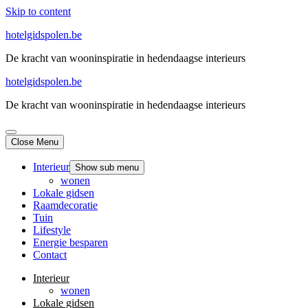
Skip to content
hotelgidspolen.be
De kracht van wooninspiratie in hedendaagse interieurs
hotelgidspolen.be
De kracht van wooninspiratie in hedendaagse interieurs
Close Menu
Interieur
Show sub menu
wonen
Lokale gidsen
Raamdecoratie
Tuin
Lifestyle
Energie besparen
Contact
Interieur
wonen
Lokale gidsen