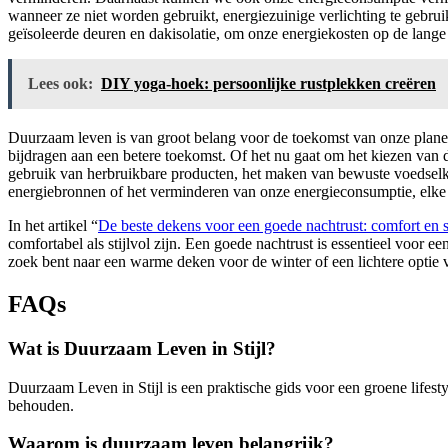
wanneer ze niet worden gebruikt, energiezuinige verlichting te gebrui
geïsoleerde deuren en dakisolatie, om onze energiekosten op de lange 
Lees ook:
DIY yoga-hoek: persoonlijke rustplekken creëren
Duurzaam leven is van groot belang voor de toekomst van onze planee
bijdragen aan een betere toekomst. Of het nu gaat om het kiezen van
gebruik van herbruikbare producten, het maken van bewuste voedselke
energiebronnen of het verminderen van onze energieconsumptie, elke
In het artikel “
De beste dekens voor een goede nachtrust: comfort en st
comfortabel als stijlvol zijn. Een goede nachtrust is essentieel voor ee
zoek bent naar een warme deken voor de winter of een lichtere optie v
FAQs
Wat is Duurzaam Leven in Stijl?
Duurzaam Leven in Stijl is een praktische gids voor een groene lifestyle
behouden.
Waarom is duurzaam leven belangrijk?