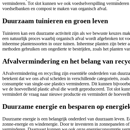
verminderen. Tot slot kunnen we ook voedselverspilling verminderen 
voedselbanken en compost te maken van organisch afval.
Duurzaam tuinieren en groen leven
Tuinieren kan een duurzame activiteit zijn als we bewuste keuzes ma
een natuurlijk proces waarbij organisch afval wordt afgebroken tot 
inheemse plantensoorten in onze tuinen. Inheemse planten zijn beter
methoden gebruiken om ongedierte te bestrijden, zoals het planten va
Afvalvermindering en het belang van recy
Afvalvermindering en recycling zijn essentiële onderdelen van duurza
betekent dat we ons afval scheiden in verschillende categorieën, zoals
consumptie van single-use plastics verminderen. Dit kunnen bijvoorbee
we de hoeveelheid plastic afval die wordt geproduceerd. Tot slot ku
vermindert de vraag naar nieuwe productie en vermindert de hoeveelh
Duurzame energie en besparen op energie
Duurzame energie is een belangrijk onderdeel van duurzaam leven. E
zonne-energie en windenergie. Door te investeren in zonnepanelen of
verminderen. Daarnaast kunnen we ook onze energieconsumptie vermin