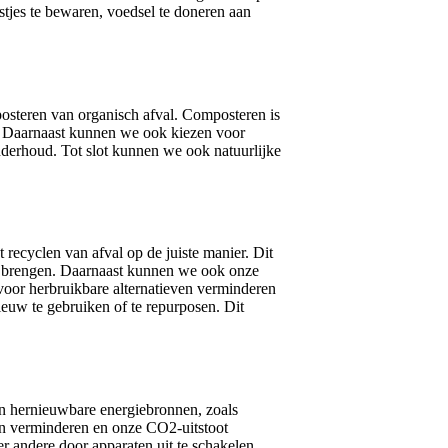
tjes te bewaren, voedsel te doneren aan
osteren van organisch afval. Composteren is
n. Daarnaast kunnen we ook kiezen voor
nderhoud. Tot slot kunnen we ook natuurlijke
recyclen van afval op de juiste manier. Dit
iten brengen. Daarnaast kunnen we ook onze
 voor herbruikbare alternatieven verminderen
euw te gebruiken of te repurposen. Dit
an hernieuwbare energiebronnen, zoals
en verminderen en onze CO2-uitstoot
 andere door apparaten uit te schakelen