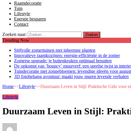
Raamdecoratie
Tuin
Lifestyle
Energie besparen
Contact
Zoeken naar:
Trending Now
Stijlvolle zomertuinen met inheemse planten
Innovatieve raamkozijnen: energie-efficiëntie in de zomer
Zomerse upgrade: je buitenkeuken optimaal benutten
De opkomst van ‘bouncy’ muurverf: een speelse twist in interi
Tuindecoratie met zonnebloemen: levendige ideeën voor augus
3D fotobehang avontuur: maakt jouw muren levende verhalen
Home
>>
Lifestyle
>>
Duurzaam Leven in Stijl: Praktische Gids voor e
Lifestyle
Duurzaam Leven in Stijl: Prakti