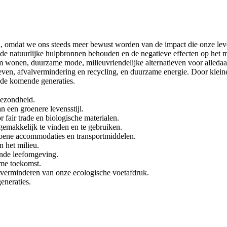
omdat we ons steeds meer bewust worden van de impact die onze levens
 natuurlijke hulpbronnen behouden en de negatieve effecten op het mil
m wonen, duurzame mode, milieuvriendelijke alternatieven voor alledaa
ven, afvalvermindering en recycling, en duurzame energie. Door kleine
 de komende generaties.
gezondheid.
 een groenere levensstijl.
fair trade en biologische materialen.
 gemakkelijk te vinden en te gebruiken.
roene accommodaties en transportmiddelen.
 het milieu.
onde leefomgeving.
ame toekomst.
 verminderen van onze ecologische voetafdruk.
eneraties.