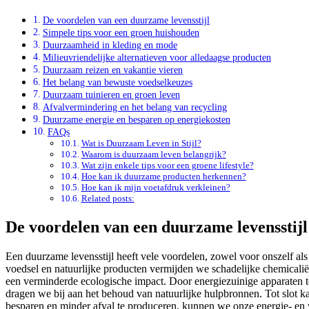
De voordelen van een duurzame levensstijl
Simpele tips voor een groen huishouden
Duurzaamheid in kleding en mode
Milieuvriendelijke alternatieven voor alledaagse producten
Duurzaam reizen en vakantie vieren
Het belang van bewuste voedselkeuzes
Duurzaam tuinieren en groen leven
Afvalvermindering en het belang van recycling
Duurzame energie en besparen op energiekosten
FAQs
Wat is Duurzaam Leven in Stijl?
Waarom is duurzaam leven belangrijk?
Wat zijn enkele tips voor een groene lifestyle?
Hoe kan ik duurzame producten herkennen?
Hoe kan ik mijn voetafdruk verkleinen?
Related posts:
De voordelen van een duurzame levensstijl
Een duurzame levensstijl heeft vele voordelen, zowel voor onszelf als
voedsel en natuurlijke producten vermijden we schadelijke chemicalië
een verminderde ecologische impact. Door energiezuinige apparaten t
dragen we bij aan het behoud van natuurlijke hulpbronnen. Tot slot 
besparen en minder afval te produceren, kunnen we onze energie- en 