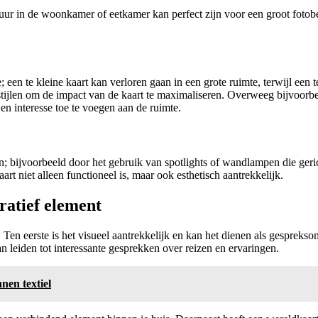
 muur in de woonkamer of eetkamer kan perfect zijn voor een groot fotobe
 een te kleine kaart kan verloren gaan in een grote ruimte, terwijl een 
estijlen om de impact van de kaart te maximaliseren. Overweeg bijvoor
en interesse toe te voegen aan de ruimte.
; bijvoorbeeld door het gebruik van spotlights of wandlampen die gerich
rt niet alleen functioneel is, maar ook esthetisch aantrekkelijk.
ratief element
s. Ten eerste is het visueel aantrekkelijk en kan het dienen als gesprek
an leiden tot interessante gesprekken over reizen en ervaringen.
nen textiel