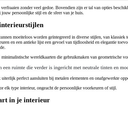
n verfraaien zonder veel gedoe. Bovendien zijn er tal van opties beschi
j jouw persoonlijke stijl en de sfeer van je huis.
nterieurstijlen
 kunnen moeiteloos worden geïntegreerd in diverse stijlen, van klassiek 
euren en een antieke lijst een gevoel van tijdloosheid en elegantie toev
de.
ke, minimalistische wereldkaarten die gebruikmaken van geometrische vo
 een ruimte die verder is ingericht met neutrale tinten en m
k uiterlijk perfect aansluiten bij metalen elementen en onafgewerkte op
 elk type interieur, ongeacht de persoonlijke voorkeuren of stijl.
rt in je interieur