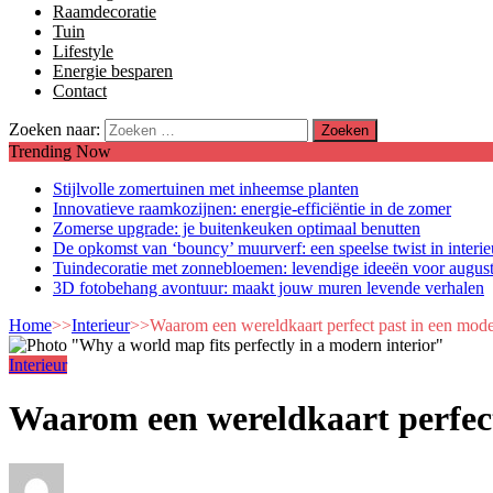
Raamdecoratie
Tuin
Lifestyle
Energie besparen
Contact
Zoeken naar:
Trending Now
Stijlvolle zomertuinen met inheemse planten
Innovatieve raamkozijnen: energie-efficiëntie in de zomer
Zomerse upgrade: je buitenkeuken optimaal benutten
De opkomst van ‘bouncy’ muurverf: een speelse twist in interi
Tuindecoratie met zonnebloemen: levendige ideeën voor augus
3D fotobehang avontuur: maakt jouw muren levende verhalen
Home
>>
Interieur
>>
Waarom een wereldkaart perfect past in een moder
Interieur
Waarom een wereldkaart perfect