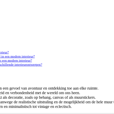
erieur?
 in een modern interieur?
n een modern interieur?
rschillende interieurontwerpen?
en een gevoel van avontuur en ontdekking toe aan elke ruimte.
nheid en verbondenheid met de wereld om ons heen.
als decoratie, zoals op behang, canvas of als muurstickers.
nwege de realistische uitstraling en de mogelijkheid om de hele muur 
n en minimalistisch tot vintage en eclectisch.