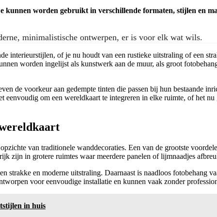
 kunnen worden gebruikt in verschillende formaten, stijlen en ma
erne, minimalistische ontwerpen, er is voor elk wat wils.
e interieurstijlen, of je nu houdt van een rustieke uitstraling of een s
nen worden ingelijst als kunstwerk aan de muur, als groot fotobehang 
en de voorkeur aan gedempte tinten die passen bij hun bestaande inrich
het eenvoudig om een wereldkaart te integreren in elke ruimte, of het 
wereldkaart
zichte van traditionele wanddecoraties. Een van de grootste voordelen i
grijk zijn in grotere ruimtes waar meerdere panelen of lijmnaadjes afbr
 een strakke en moderne uitstraling. Daarnaast is naadloos fotobehang 
ntworpen voor eenvoudige installatie en kunnen vaak zonder professio
tijlen in huis