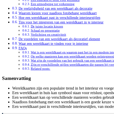
Een uitnodiging tot verkenning
De veelzijdigheid van een wereldkaart als decoratie
Waarom kiezen voor naadloos fotobehang wereldkaart
Hoe een wereldkaart past in verschillende interieurstijlen
Tips voor het integreren van een wereldkaart in je interieur
De juiste locatie kiezen
Schaal en presentatie
Verlichting en creativiteit
De voordelen van een wereldkaart als decoratief element
Waar een wereldkaart te vinden voor je interieur
FAQs
Wat is een wereldkaart en waarom past het in een modern int
Op welke manieren kan een wereldkaart worden geïntegreerd
Wat zijn de voordelen van het gebruik van een wereldkaart i
Zijn er verschillende stijlen wereldkaarten die passen bij ve
Related posts:
Samenvatting
Wereldkaarten zijn een populaire trend in het interieur en voeg
Een wereldkaart in huis kan symbool staan voor reislust, ope
Een wereldkaart kan op verschillende manieren worden gebruikt 
Naadloos fotobehang met een wereldkaart is een goede keuze va
Een wereldkaart past in verschillende interieurstijlen, van moder