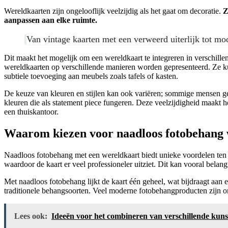
Wereldkaarten zijn ongelooflijk veelzijdig als het gaat om decoratie.
Ze
aanpassen aan elke ruimte.
Van vintage kaarten met een verweerd uiterlijk tot mod
Dit maakt het mogelijk om een wereldkaart te integreren in verschillend
wereldkaarten op verschillende manieren worden gepresenteerd. Ze kun
subtiele toevoeging aan meubels zoals tafels of kasten.
De keuze van kleuren en stijlen kan ook variëren; sommige mensen gev
kleuren die als statement piece fungeren. Deze veelzijdigheid maakt 
een thuiskantoor.
Waarom kiezen voor naadloos fotobehang 
Naadloos fotobehang met een wereldkaart biedt unieke voordelen ten op
waardoor de kaart er veel professioneler uitziet. Dit kan vooral belan
Met naadloos fotobehang lijkt de kaart één geheel, wat bijdraagt aan
traditionele behangsoorten. Veel moderne fotobehangproducten zijn o
Lees ook:
Ideeën voor het combineren van verschillende kunsts