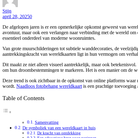
Stijn
april 28, 2025
0
De afgelopen jaren is er een opmerkelijke opkomst geweest van wereldka
avontuur, maar ook een verlangen naar verbinding met de wereld om ons
essentieel onderdeel van moderne woonruimtes.
Van grote muurschilderingen tot subtiele wanddecoraties, de veelzijdi
aantrekkingskracht van wereldkaarten ligt in hun vermogen om verhalen
Dit maakt ze niet alleen visueel aantrekkelijk, maar ook betekenisvol
om hun droombestemmingen te markeren. Het is een manier om de wereld
Deze trend is ook zichtbaar in de opkomst van online platforms waar
wordt.
Naadloos fotobehang wereldkaart
is een prachtige toevoeging 
Table of Contents
Samenvatting
De symboliek van een wereldkaart in huis
De kracht van ontdekking
Een educatieve bron voor gezinnen