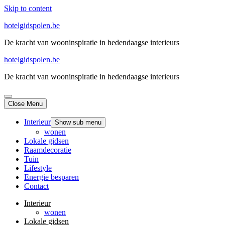
Skip to content
hotelgidspolen.be
De kracht van wooninspiratie in hedendaagse interieurs
hotelgidspolen.be
De kracht van wooninspiratie in hedendaagse interieurs
Close Menu
Interieur
Show sub menu
wonen
Lokale gidsen
Raamdecoratie
Tuin
Lifestyle
Energie besparen
Contact
Interieur
wonen
Lokale gidsen