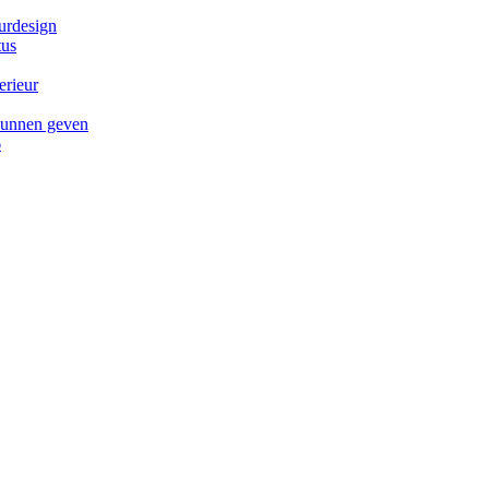
eurdesign
tus
erieur
 kunnen geven
6