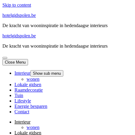
Skip to content
hotelgidspolen.be
De kracht van wooninspiratie in hedendaagse interieurs
hotelgidspolen.be
De kracht van wooninspiratie in hedendaagse interieurs
Close Menu
Interieur
Show sub menu
wonen
Lokale gidsen
Raamdecoratie
Tuin
Lifestyle
Energie besparen
Contact
Interieur
wonen
Lokale gidsen