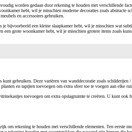
envoudig worden gedaan door rekening te houden met verschillende fact
woonkamer hebt, wil je misschien moderne decoraties zoals abstracte sch
e meubels en accessoires gebruiken.
je bijvoorbeeld een kleine slaapkamer hebt, wil je misschien wat subti
egen een grote woonkamer hebt, wil je misschien grotere items zoals k
uis kunt gebruiken. Deze variëren van wanddecoratie zoals schilderijen /
 planten en tapijten toevoegen om extra sfeer toe te voegen aan elke rui
trinekastjes toevoegen om extra opslagruimte te creëren. U kunt ook f
angrijk om rekening te houden met verschillende elementen. Ten eerste mo
oet u rekening houden met accentstukken die passend zijn binnen die bas