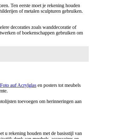
oren. Ten eerste moet je rekening houden
ilderijen of metalen sculpturen gebruiken.
elere decoraties zoals wanddecoratie of
unstwerken of boekenschappen gebruiken om
Foto auf Acrylglas
en posters tot meubels
mte.
otolijsten toevoegen om herinneringen aan
et u rekening houden met de basisstijl van
isstijl; denk aan meubels, accessoires en