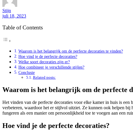
Stijn
juli 18, 2023
Table of Contents
Waarom is het belangrijk om de perfecte decoraties te vinden?
Hoe vind je de perfecte decoraties?
Welke soort decoraties zijn er?
Hoe combineer je verschillende stijlen?
Conclusie
Related posts:
Waarom is het belangrijk om de perfecte d
Het vinden van de perfecte decoraties voor elke kamer in huis is een 
verbeteren, waardoor het er stijlvol uitziet. Ze kunnen ook helpen bi
fungeren als een manier om persoonlijkheid toe te voegen aan een rui
Hoe vind je de perfecte decoraties?