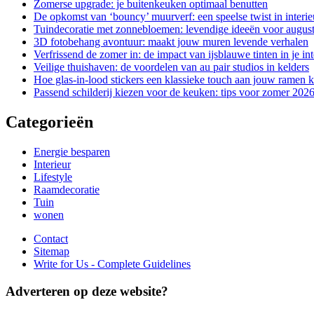
Zomerse upgrade: je buitenkeuken optimaal benutten
De opkomst van ‘bouncy’ muurverf: een speelse twist in interi
Tuindecoratie met zonnebloemen: levendige ideeën voor augus
3D fotobehang avontuur: maakt jouw muren levende verhalen
Verfrissend de zomer in: de impact van ijsblauwe tinten in je int
Veilige thuishaven: de voordelen van au pair studios in kelders
Hoe glas-in-lood stickers een klassieke touch aan jouw ramen
Passend schilderij kiezen voor de keuken: tips voor zomer 202
Categorieën
Energie besparen
Interieur
Lifestyle
Raamdecoratie
Tuin
wonen
Contact
Sitemap
Write for Us - Complete Guidelines
Adverteren op deze website?