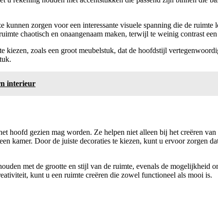
e kunnen zorgen voor een interessante visuele spanning die de ruimte 
n ruimte chaotisch en onaangenaam maken, terwijl te weinig contrast ee
m te kiezen, zoals een groot meubelstuk, dat de hoofdstijl vertegenwoo
tuk.
n interieur
het hoofd gezien mag worden. Ze helpen niet alleen bij het creëren van 
en kamer. Door de juiste decoraties te kiezen, kunt u ervoor zorgen dat 
 houden met de grootte en stijl van de ruimte, evenals de mogelijkheid 
eativiteit, kunt u een ruimte creëren die zowel functioneel als mooi is.