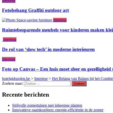
Interieur
Fotobehang Graffiti outdoor art
Interieur
Ruimtebesparende meubels voor kinderen maken klein
Interieur
De rol van ‘slow tech’ in moderne interieuren
Interieur
Foto op Canvas – Een huis moet sfeer en gezelligheid 
hotelgidspolen.be
>
Interieur
>
Het Belang van Balans bij het Combin
Zoeken naar:
Recente berichten
Stijlvolle zomertuinen met inheemse planten
Innovatieve raamkozijnen: energie-efficiëntie in de zomer