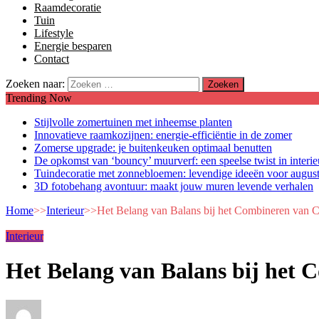
Raamdecoratie
Tuin
Lifestyle
Energie besparen
Contact
Zoeken naar:
Trending Now
Stijlvolle zomertuinen met inheemse planten
Innovatieve raamkozijnen: energie-efficiëntie in de zomer
Zomerse upgrade: je buitenkeuken optimaal benutten
De opkomst van ‘bouncy’ muurverf: een speelse twist in interi
Tuindecoratie met zonnebloemen: levendige ideeën voor augus
3D fotobehang avontuur: maakt jouw muren levende verhalen
Home
>>
Interieur
>>
Het Belang van Balans bij het Combineren van Co
Interieur
Het Belang van Balans bij het 