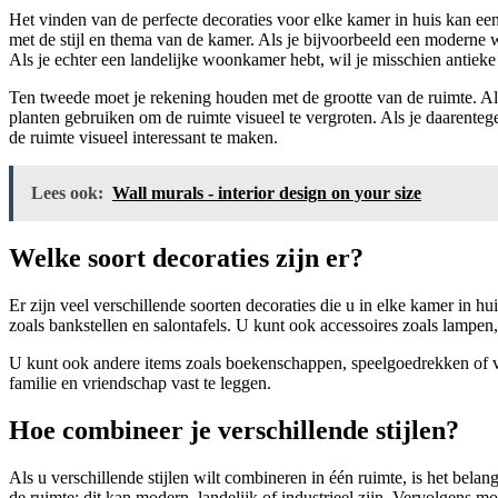
Het vinden van de perfecte decoraties voor elke kamer in huis kan e
met de stijl en thema van de kamer. Als je bijvoorbeeld een moderne 
Als je echter een landelijke woonkamer hebt, wil je misschien antiek
Ten tweede moet je rekening houden met de grootte van de ruimte. Als 
planten gebruiken om de ruimte visueel te vergroten. Als je daarent
de ruimte visueel interessant te maken.
Lees ook:
Wall murals - interior design on your size
Welke soort decoraties zijn er?
Er zijn veel verschillende soorten decoraties die u in elke kamer in h
zoals bankstellen en salontafels. U kunt ook accessoires zoals lampen,
U kunt ook andere items zoals boekenschappen, speelgoedrekken of vi
familie en vriendschap vast te leggen.
Hoe combineer je verschillende stijlen?
Als u verschillende stijlen wilt combineren in één ruimte, is het bel
de ruimte; dit kan modern, landelijk of industrieel zijn. Vervolgens m