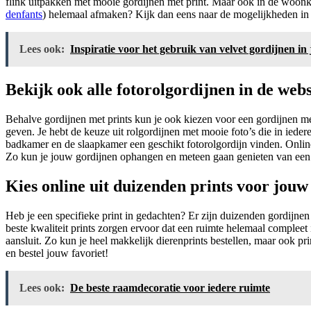
flink uitpakken met mooie gordijnen met print. Maar ook in de woon
denfants
) helemaal afmaken? Kijk dan eens naar de mogelijkheden i
Lees ook:
Inspiratie voor het gebruik van velvet gordijnen in 
Bekijk ook alle fotorolgordijnen in de web
Behalve gordijnen met prints kun je ook kiezen voor een gordijnen me
geven. Je hebt de keuze uit rolgordijnen met mooie foto’s die in ied
badkamer en de slaapkamer een geschikt fotorolgordijn vinden. Online
Zo kun je jouw gordijnen ophangen en meteen gaan genieten van een 
Kies online uit duizenden prints voor jouw
Heb je een specifieke print in gedachten? Er zijn duizenden gordijnen 
beste kwaliteit prints zorgen ervoor dat een ruimte helemaal compleet
aansluit. Zo kun je heel makkelijk dierenprints bestellen, maar ook p
en bestel jouw favoriet!
Lees ook:
De beste raamdecoratie voor iedere ruimte