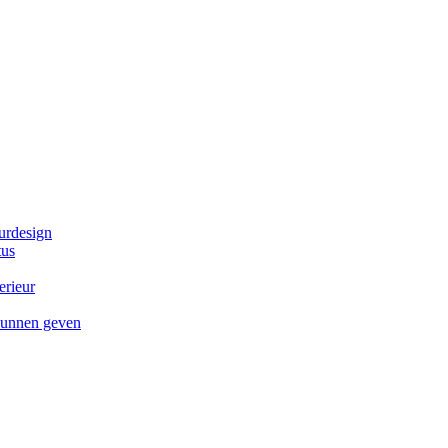
eurdesign
tus
erieur
 kunnen geven