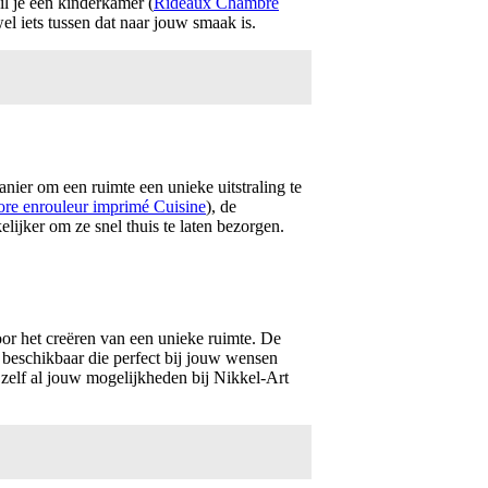
il je een kinderkamer (
Rideaux Chambre
 wel iets tussen dat naar jouw smaak is.
manier om een ruimte een unieke uitstraling te
ore enrouleur imprimé Cuisine
), de
ijker om ze snel thuis te laten bezorgen.
or het creëren van een unieke ruimte. De
t beschikbaar die perfect bij jouw wensen
 zelf al jouw mogelijkheden bij Nikkel-Art