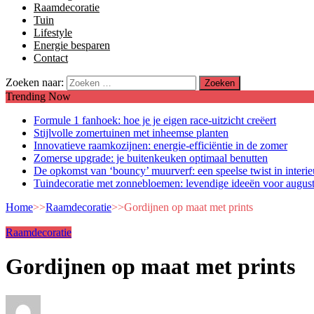
Raamdecoratie
Tuin
Lifestyle
Energie besparen
Contact
Zoeken naar:
Trending Now
Formule 1 fanhoek: hoe je je eigen race-uitzicht creëert
Stijlvolle zomertuinen met inheemse planten
Innovatieve raamkozijnen: energie-efficiëntie in de zomer
Zomerse upgrade: je buitenkeuken optimaal benutten
De opkomst van ‘bouncy’ muurverf: een speelse twist in interi
Tuindecoratie met zonnebloemen: levendige ideeën voor augus
Home
>>
Raamdecoratie
>>
Gordijnen op maat met prints
Raamdecoratie
Gordijnen op maat met prints