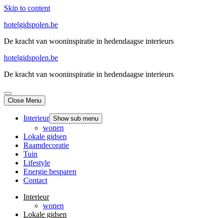
Skip to content
hotelgidspolen.be
De kracht van wooninspiratie in hedendaagse interieurs
hotelgidspolen.be
De kracht van wooninspiratie in hedendaagse interieurs
Close Menu
Interieur
Show sub menu
wonen
Lokale gidsen
Raamdecoratie
Tuin
Lifestyle
Energie besparen
Contact
Interieur
wonen
Lokale gidsen