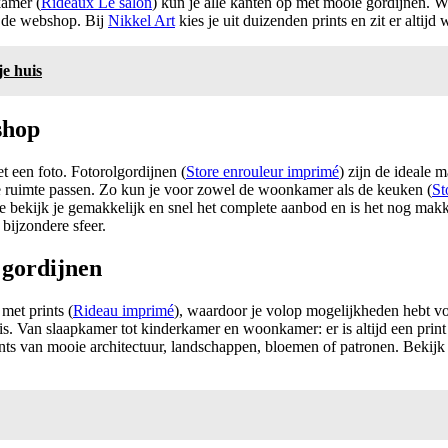
kamer (
Rideaux Le salon
) kun je alle kanten op met mooie gordijnen. W
n de webshop. Bij
Nikkel Art
kies je uit duizenden prints en zit er altijd
je huis
shop
t een foto. Fotorolgordijnen (
Store enrouleur imprimé
) zijn de ideale 
ere ruimte passen. Zo kun je voor zowel de woonkamer als de keuken (
St
 bekijk je gemakkelijk en snel het complete aanbod en is het nog makkel
bijzondere sfeer.
 gordijnen
met prints (
Rideau imprimé
), waardoor je volop mogelijkheden hebt vo
 is. Van slaapkamer tot kinderkamer en woonkamer: er is altijd een prin
rints van mooie architectuur, landschappen, bloemen of patronen. Bekijk