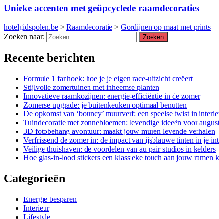
Unieke accenten met geüpcyclede raamdecoraties
hotelgidspolen.be
>
Raamdecoratie
>
Gordijnen op maat met prints
Zoeken naar:
Recente berichten
Formule 1 fanhoek: hoe je je eigen race-uitzicht creëert
Stijlvolle zomertuinen met inheemse planten
Innovatieve raamkozijnen: energie-efficiëntie in de zomer
Zomerse upgrade: je buitenkeuken optimaal benutten
De opkomst van ‘bouncy’ muurverf: een speelse twist in interi
Tuindecoratie met zonnebloemen: levendige ideeën voor augus
3D fotobehang avontuur: maakt jouw muren levende verhalen
Verfrissend de zomer in: de impact van ijsblauwe tinten in je int
Veilige thuishaven: de voordelen van au pair studios in kelders
Hoe glas-in-lood stickers een klassieke touch aan jouw ramen
Categorieën
Energie besparen
Interieur
Lifestyle