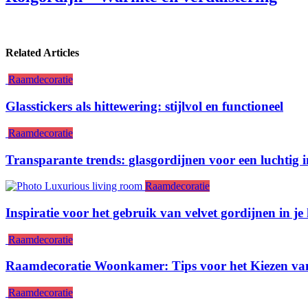
Related Articles
Raamdecoratie
Glasstickers als hittewering: stijlvol en functioneel
Raamdecoratie
Transparante trends: glasgordijnen voor een luchtig i
Raamdecoratie
Inspiratie voor het gebruik van velvet gordijnen in je 
Raamdecoratie
Raamdecoratie Woonkamer: Tips voor het Kiezen va
Raamdecoratie