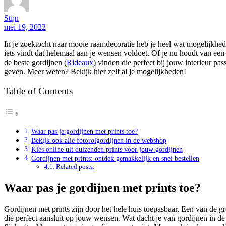
Stijn
mei 19, 2022
In je zoektocht naar mooie raamdecoratie heb je heel wat mogelijkhede
iets vindt dat helemaal aan je wensen voldoet. Of je nu houdt van een 
de beste gordijnen (
Rideaux
) vinden die perfect bij jouw interieur pa
geven. Meer weten? Bekijk hier zelf al je mogelijkheden!
Table of Contents
Waar pas je gordijnen met prints toe?
Bekijk ook alle fotorolgordijnen in de webshop
Kies online uit duizenden prints voor jouw gordijnen
Gordijnen met prints: ontdek gemakkelijk en snel bestellen
Related posts:
Waar pas je gordijnen met prints toe?
Gordijnen met prints zijn door het hele huis toepasbaar. Een van de gr
die perfect aansluit op jouw wensen. Wat dacht je van gordijnen in de