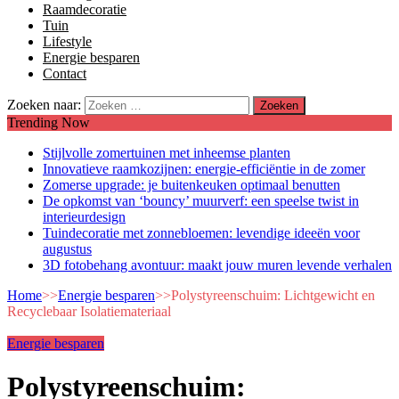
Raamdecoratie
Tuin
Lifestyle
Energie besparen
Contact
Zoeken naar:
Trending Now
Stijlvolle zomertuinen met inheemse planten
Innovatieve raamkozijnen: energie-efficiëntie in de zomer
Zomerse upgrade: je buitenkeuken optimaal benutten
De opkomst van ‘bouncy’ muurverf: een speelse twist in
interieurdesign
Tuindecoratie met zonnebloemen: levendige ideeën voor
augustus
3D fotobehang avontuur: maakt jouw muren levende verhalen
Home
>>
Energie besparen
>>
Polystyreenschuim: Lichtgewicht en
Recyclebaar Isolatiemateriaal
Energie besparen
Polystyreenschuim: