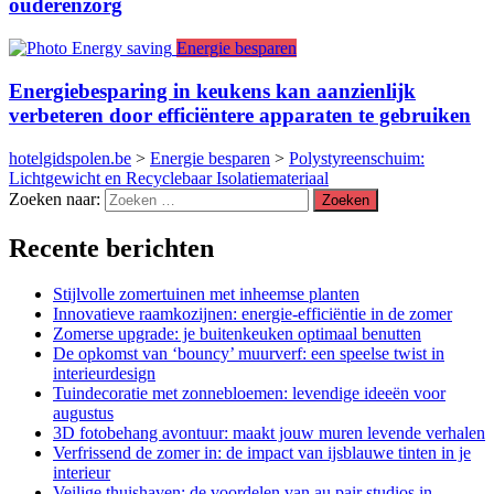
ouderenzorg
Energie besparen
Energiebesparing in keukens kan aanzienlijk
verbeteren door efficiëntere apparaten te gebruiken
hotelgidspolen.be
>
Energie besparen
>
Polystyreenschuim:
Lichtgewicht en Recyclebaar Isolatiemateriaal
Zoeken naar:
Recente berichten
Stijlvolle zomertuinen met inheemse planten
Innovatieve raamkozijnen: energie-efficiëntie in de zomer
Zomerse upgrade: je buitenkeuken optimaal benutten
De opkomst van ‘bouncy’ muurverf: een speelse twist in
interieurdesign
Tuindecoratie met zonnebloemen: levendige ideeën voor
augustus
3D fotobehang avontuur: maakt jouw muren levende verhalen
Verfrissend de zomer in: de impact van ijsblauwe tinten in je
interieur
Veilige thuishaven: de voordelen van au pair studios in